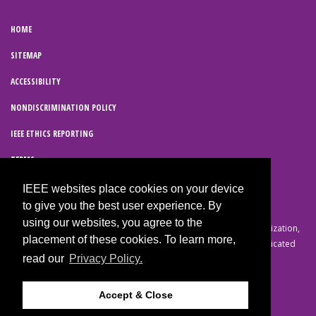
HOME
SITEMAP
ACCESSIBILITY
NONDISCRIMINATION POLICY
IEEE ETHICS REPORTING
TERMS
IEEE PRIVACY POLICY
IEEE websites place cookies on your device
to give you the best user experience. By
using our websites, you agree to the
© Copyright 2026 IEEE – All rights reserved. A not-for-profit organization,
placement of these cookies. To learn more,
IEEE is the world’s largest technical professional organization dedicated
read our
Privacy Policy.
to advancing technology for the benefit of humanity.
Accept & Close